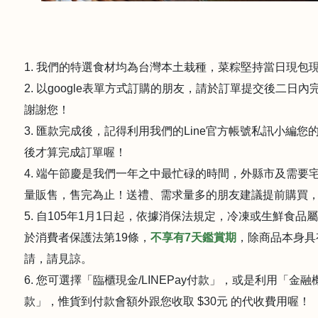
1. 我們的特選食材均為台灣本土栽種，菜粽堅持當日現包
2. 以google表單方式訂購的朋友，請於訂單提交後二
謝謝您！
3. 匯款完成後，記得利用我們的Line官方帳號私訊小
後才算完成訂單喔！
4. 端午節慶是我們一年之中最忙碌的時間，外縣市及需
量販售，售完為止！送禮、需求量多的朋友建議提前購買
5. 自105年1月1日起，依據消保法規定，冷凍或生鮮食
於消費者保護法第19條，
不享有7天鑑賞期
，除商品本身具
請，請見諒。
6. 您可選擇「臨櫃現金/LINEPay付款」，或是利用「
款」，惟貨到付款會額外跟您收取 $30元 的代收費用喔！