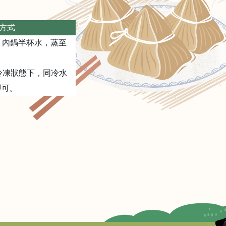
熱方式
，內鍋半杯水，蒸至
:冷凍狀態下，同冷水
即可。