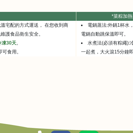
*菜粽加
溫宅配的方式運送， 在您收到商
電鍋蒸法:外鍋1杯水
以維護食品衛生安全。
電鍋自動跳保溫即可。
凍30天
。
水煮法(必須有粽繩)
即可食用。
一起煮，大火滾15分鐘