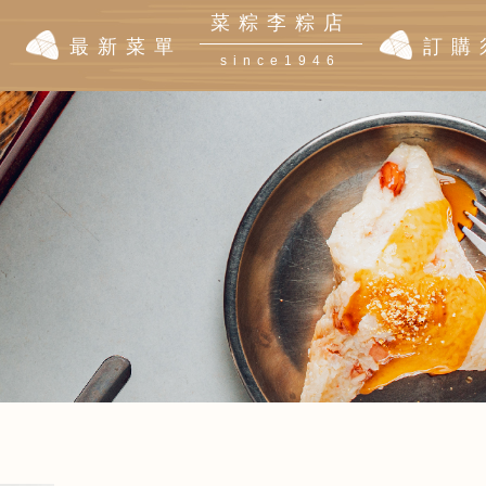
菜粽李粽店
|
最新菜單
訂購
since1946