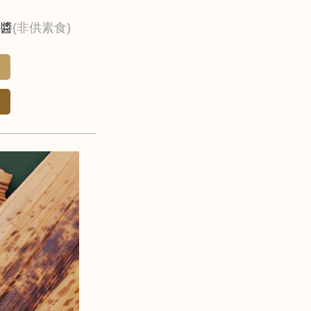
醬
(非供素食)