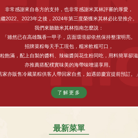
非常感謝來自各方的支持，也非常感謝米其林評審的厚愛，
繼2022、2023年之後，2024年第三度榮獲米其林必比登推介。
我們來聽聽米其林指南怎麼說：
「雖然已在高雄飄香一甲子，店面環境卻依然保持整潔明亮。
招牌菜粽每天手工現包，糯米軟糯可口，
粒飽滿，配上自製的醬料、辣椒醬與花生粉同吃，用料簡單卻滋
亦推薦搭配樸實味美的海帶味噌湯享用。
店家亦販售冷藏菜粽供客人帶回家自煮，如遇節慶宜提前預訂。
了解更多
最新菜單