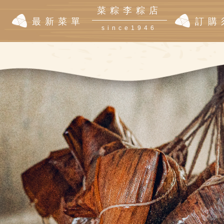
菜粽李粽店
|
最新菜單
訂購
since1946