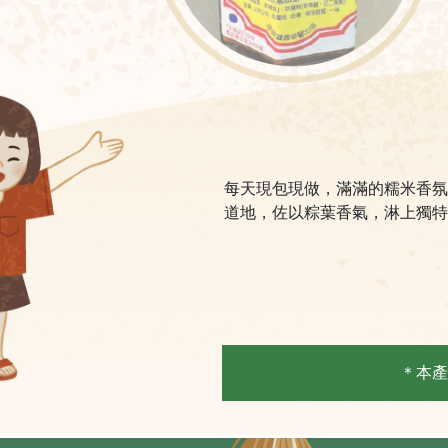
每天現包現做，滿滿的糯米香氛
道地，佐以粽葉香氣，淋上獨特
＊本產