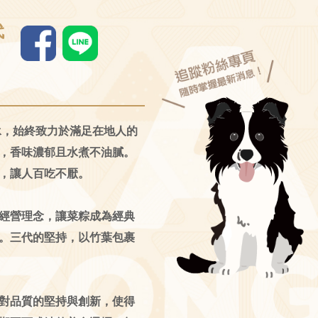
代
承，始終致力於滿足在地人的
，香味濃郁且水煮不油膩。
，讓人百吃不厭。
經營理念，讓菜粽成為經典
。三代的堅持，以竹葉包裹
對品質的堅持與創新，使得