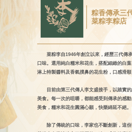
粽香傳承三
菜粽李粽店
菜粽李自1946年創立以來，經歷三代傳
口味。選用純白糯米和花生，搭配細緻的白葉
淋上特製醬料及香氣撲鼻的花生粉，口感滑順
目前由第三代傳人李文盛接手，以踏實的
美食。每一次的咀嚼，都能感受到傳承的感動
美食，糯米和花生圓滿心願，快樂綿延不絕。
除了傳統的口味，李家也不斷創新，這份