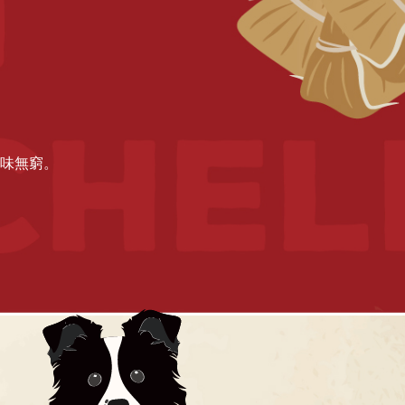
味無窮。
」