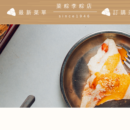
菜粽李粽店
|
最新菜單
訂購
since1946