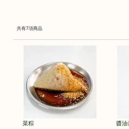
共有7項商品
菜粽
醬油