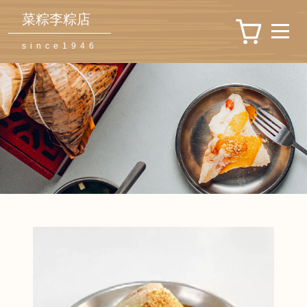
菜粽李粽店
since1946