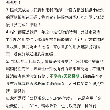
謝謝您！
3. 匯款完成後，記得利用我們的Line官方帳號私訊小編您
的匯款帳號後五碼，我們會盡快跟您確認您的訂單，無誤
後才算完成訂單喔！
4. 端午節慶是我們一年之中最忙碌的時間，外縣市及需
要宅配的朋友們，煩請多留意節慶期間『宅配』方式採限
量販售，售完為止！送禮、需求量多的朋友建議提前購
買，避免訂單延遲及落空喔！
5. 自105年1月1日起，依據消保法規定，冷凍或生鮮食品
屬消耗性商品，因屬性特殊或有保存期限等問題，不適用
於消費者保護法第19條，
不享有7天鑑賞期
，除商品本身
具有瑕疵或運送過程而造成的損毀，才可接受您的退貨申
請，請見諒。
6. 您可選擇「臨櫃現金/LINEPay付款」，或是利用「金
融機構」、「ATM」轉帳匯款，也可以選擇「貨到付