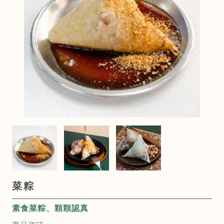
菜粽
素食菜粽、顆顆認真