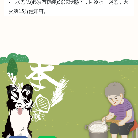
水煮法(必須有粽繩):冷凍狀態下，同冷水一起煮，大
火滾15分鐘即可。