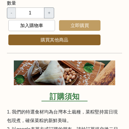
數量
-
+
加入購物車
立即購買
購買其他商品
訂購須知
1. 我們的特選食材均為台灣本土栽種，菜粽堅持當日現
包現煮，確保菜粽的新鮮美味。