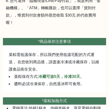
6. 您可選擇「臨櫃現金/LINEPay付款」，或是利用「金
融機構」、「ATM」轉帳匯款，也可以選擇「貨到付
款」，惟貨到付款會額外跟您收取 $30元 的代收費用
喔！
*商品保存注意事項
菜粽需低溫保存，所以我們使用低溫宅配的方式運
送， 在您收到商品後，請盡速冷凍或冷藏保存，以維
護食品衛生安全。
菜粽保存方式:
冷藏可放5天，冷凍30天
。
醬料必須冷凍保存，自然退冰即可食用。
*菜粽加熱方式
電鍋蒸法:外鍋1杯水，內鍋半杯水，蒸至電鍋自動跳