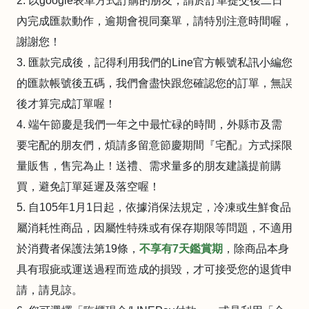
2. 以google表單方式訂購的朋友，請於訂單提交後二日
內完成匯款動作，逾期會視同棄單，請特別注意時間喔，
謝謝您！
3. 匯款完成後，記得利用我們的Line官方帳號私訊小編您
的匯款帳號後五碼，我們會盡快跟您確認您的訂單，無誤
後才算完成訂單喔！
4. 端午節慶是我們一年之中最忙碌的時間，外縣市及需
要宅配的朋友們，煩請多留意節慶期間『宅配』方式採限
量販售，售完為止！送禮、需求量多的朋友建議提前購
買，避免訂單延遲及落空喔！
5. 自105年1月1日起，依據消保法規定，冷凍或生鮮食品
屬消耗性商品，因屬性特殊或有保存期限等問題，不適用
於消費者保護法第19條，
不享有7天鑑賞期
，除商品本身
具有瑕疵或運送過程而造成的損毀，才可接受您的退貨申
請，請見諒。