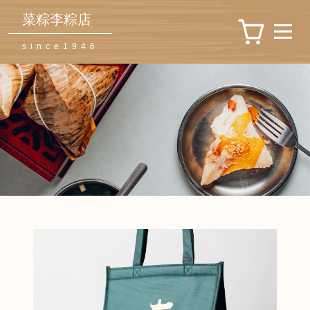
菜粽李粽店
since1946