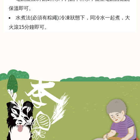
保溫即可。
水煮法(必須有粽繩):冷凍狀態下，同冷水一起煮，大
火滾15分鐘即可。