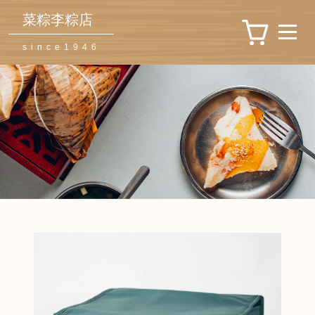
菜粽李粽店
since1946