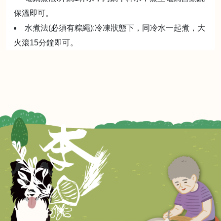
保溫即可。
水煮法(必須有粽繩):冷凍狀態下，同冷水一起煮，大
火滾15分鐘即可。