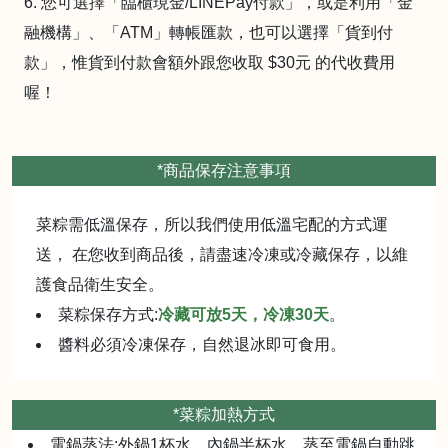
6. 您可選擇「臨櫃現金/LINEPay付款」，或是利用「金
融機構」、「ATM」轉帳匯款，也可以選擇「貨到付
款」，惟貨到付款會額外跟您收取 $30元 的代收費用
喔！
*商品保存注意事項
菜粽需低溫保存，所以我們使用低溫宅配的方式運
送， 在您收到商品後，請盡速冷凍或冷藏保存，以維
護食品衛生安全。
菜粽保存方式:
冷藏可放5天，冷凍30天
。
醬料必須冷凍保存，自然退冰即可食用。
*菜粽加熱方式
電鍋蒸法:外鍋1杯水，內鍋半杯水，蒸至電鍋自動跳