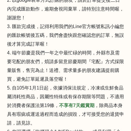
2. 以google表單方式訂購的朋友，請於訂單提交後二日
內完成匯款動作，逾期會視同棄單，請特別注意時間喔，
謝謝您！
3. 匯款完成後，記得利用我們的Line官方帳號私訊小編您
的匯款帳號後五碼，我們會盡快跟您確認您的訂單，無誤
後才算完成訂單喔！
4. 端午節慶是我們一年之中最忙碌的時間，外縣市及需
要宅配的朋友們，煩請多留意節慶期間『宅配』方式採限
量販售，售完為止！送禮、需求量多的朋友建議提前購
買，避免訂單延遲及落空喔！
5. 自105年1月1日起，依據消保法規定，冷凍或生鮮食品
屬消耗性商品，因屬性特殊或有保存期限等問題，不適用
於消費者保護法第19條，
不享有7天鑑賞期
，除商品本身
具有瑕疵或運送過程而造成的損毀，才可接受您的退貨申
請，請見諒。