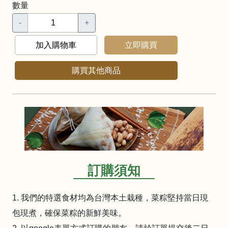
數量
-
+
加入購物車
立即購買
購買其他商品
訂購須知
1. 我們的特選食材均為台灣本土栽種，菜粽堅持當日現
包現煮，確保菜粽的新鮮美味。